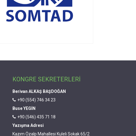
KONGRE SEKRETERLERİ
Berivan ALKAŞ BAŞDOĞAN
+90 (554) 746 34 23
Buse YEGİN
+90 (546) 435 71 18
Yazışma Adresi
Kazım Özalp Mahallesi Kuleli Sokak 65/2