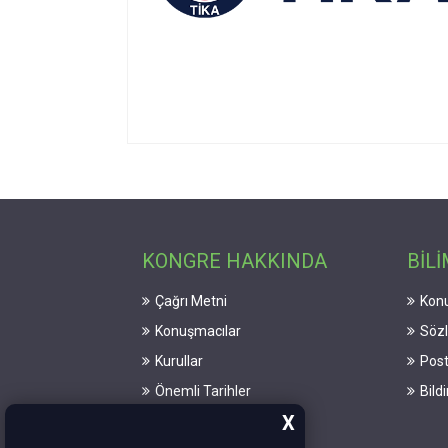
KONGRE HAKKINDA
BİLİ
Çağrı Metni
Konu
Konuşmacılar
Söz
Kurullar
Post
Önemli Tarihler
Bild
X