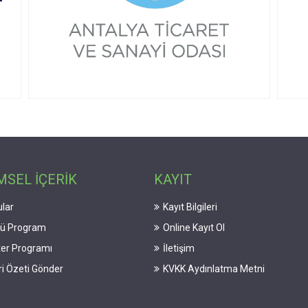
MSEL İÇERİK
KAYIT
lar
Kayıt Bilgileri
lü Program
Online Kayıt Ol
er Programı
İletişim
iri Özeti Gönder
KVKK Aydınlatma Metni