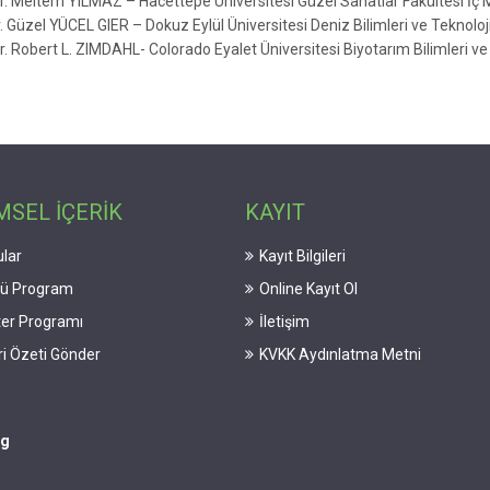
Dr. Meltem YILMAZ – Hacettepe Üniversitesi Güzel Sanatlar Fakültesi İç
. Güzel YÜCEL GIER – Dokuz Eylül Üniversitesi Deniz Bilimleri ve Teknoloj
Dr. Robert L. ZIMDAHL- Colorado Eyalet Üniversitesi Biyotarım Bilimleri 
MSEL İÇERİK
KAYIT
lar
Kayıt Bilgileri
lü Program
Online Kayıt Ol
er Programı
İletişim
iri Özeti Gönder
KVKK Aydınlatma Metni
ng