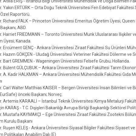
r. Atilla ERİŞ - İstanbul Bilgi Üniversitesi Mühendislik ve Doğa Bilimleri 
Dr. Yakın ERTÜRK – Orta Doğu Teknik Üniversitesi Fen Edebiyat Fakültesi
 Özel Raportörü.
Dr. Richard FALK – Princeton Üniversitesi Emeritus Öğretim Üyesi; Queen
Başkanı; ABD.
r. Harriet FRIEDMANN – Toronto Üniversitesi Munk Uluslararası İlişkiler v
m Üyesi; Kanada.
Dr. Ercüment GENÇ - Ankara Üniversitesi Ziraat Fakültesi Su Ürünleri Mü
Dr. Hazım GÖKÇEN - Uludağ Üniversitesi Veteriner Fakültesi Dölerme ve 
Dr. Bart GREMMEN - Wageningen Üniversitesi Felsefe Grubu; Hollanda.
Dr. Bülent GÜLÇUBUK – Ankara Üniversitesi Ziraat Fakültesi Tarım Ekon
Dr. A. Kadir HALKMAN – Ankara Üniversitesi Mühendislik Fakültesi Gıda Mü
ı
r. Carl Walter Matthias KAISER – Bergen Üniversitesi İnsan Bilimleri ve B
 (EurSafe) önceki Başkanı; Norveç.
Dr. Artemis KARAALİ – İstanbul Teknik Üniversitesi Kimya Metalurji Fakül
çin KARAŞ - T.C. Dışişleri Bakanlığı Avrupa Birliği Başkanlığı Sektörel Poli
Dr. Mustafa KAYMAKÇI – Ege Üniversitesi Ziraat Fakültesi Zootekni Bölü
m Kurulu Başkanı
Dr. Ruşen KELEŞ - Ankara Üniversitesi Siyasal Bilgiler Fakültesi Siyaset
 Politikaları Anabilim Dalı (E)