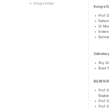
Kongre Kitabı
Kongre D
Prof. 
Rahim
Dr. Mu
Erdem
Beriv
Sekretar
Arş. G
Buse 
BİLİM KU
Prof. 
Başkan
Prof. 
Prof. 