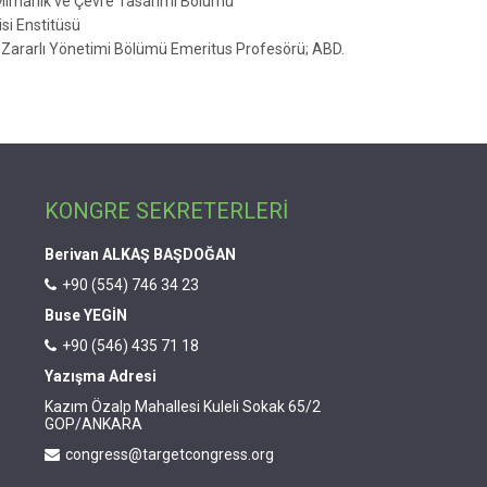
 Mimarlık ve Çevre Tasarımı Bölümü
isi Enstitüsü
ve Zararlı Yönetimi Bölümü Emeritus Profesörü; ABD.
KONGRE SEKRETERLERİ
Berivan ALKAŞ BAŞDOĞAN
+90 (554) 746 34 23
Buse YEGİN
+90 (546) 435 71 18
Yazışma Adresi
Kazım Özalp Mahallesi Kuleli Sokak 65/2
GOP/ANKARA
congress@targetcongress.org