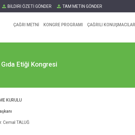
BİLDİRİ ÖZETİ GÖNDER
TAM METİN GÖNDER
ÇAĞRI METNİ
KONGRE PROGRAMI
ÇAĞRILI KONUŞMACILA
e Gıda Etiği Kongresi
ME KURULU
aşkanı
Dr. Cemal TALUĞ