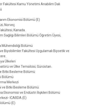
mler Fakültesi Kamu Yönetimi Anabilim Dalı
rü
 Tarım Ekonomisi Bölümü (E)
zi; Norveç.
Fakültesi; Kanada.
um Sağlığı Bilimleri Bölümü Öğretim Üyesi,
da Mühendisliği Bölümü
ve Biyobilimler Fakültesi Uygulamalı Biyoetik ve
tere.
ya Ülkeleri
törü ve Ülke Temsilcisi; Gürcistan.
 ve Bitki Besleme Bölümü
si Bölümü
tırma Merkezi
imi ve Bitki Besleme Bölümü
ma Ekonomisi ve Endüstri İlişkileri Bölümü
erkezi- ICARDA (E)
 Bölümü (E)