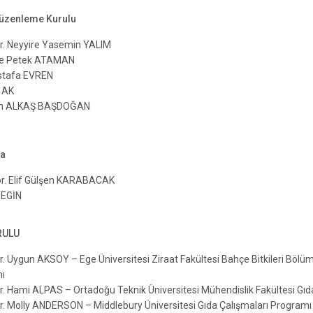
üzenleme Kurulu
Dr. Neyyire Yasemin YALIM
e Petek ATAMAN
stafa EVREN
 AK
an ALKAŞ BAŞDOĞAN
ya
ör. Elif Gülşen KARABACAK
YEGİN
RULU
Dr. Uygun AKSOY – Ege Üniversitesi Ziraat Fakültesi Bahçe Bitkileri Böl
ı
Dr. Hami ALPAS – Ortadoğu Teknik Üniversitesi Mühendislik Fakültesi Gı
Dr. Molly ANDERSON – Middlebury Üniversitesi Gıda Çalışmaları Programı W