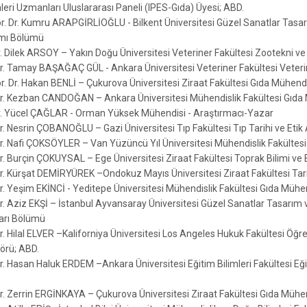
leri Uzmanları Uluslararası Paneli (IPES-Gıda) Üyesi; ABD.
ör. Dr. Kumru ARAPGİRLİOĞLU - Bilkent Üniversitesi Güzel Sanatlar Tasar
mı Bölümü
r. Dilek ARSOY – Yakın Doğu Üniversitesi Veteriner Fakültesi Zootekn
Dr. Tamay BAŞAĞAÇ GÜL - Ankara Üniversitesi Veteriner Fakültesi Veterine
ör. Dr. Hakan BENLİ – Çukurova Üniversitesi Ziraat Fakültesi Gıda Mühend
Dr. Kezban CANDOĞAN – Ankara Üniversitesi Mühendislik Fakültesi Gıda
r. Yücel ÇAĞLAR - Orman Yüksek Mühendisi - Araştırmacı-Yazar
Dr. Nesrin ÇOBANOĞLU – Gazi Üniversitesi Tıp Fakültesi Tıp Tarihi ve Etik
Dr. Nafi ÇOKSÖYLER – Van Yüzüncü Yıl Üniversitesi Mühendislik Fakültes
Dr. Burçin ÇOKUYSAL – Ege Üniversitesi Ziraat Fakültesi Toprak Bilimi 
Dr. Kürşat DEMİRYÜREK –Ondokuz Mayıs Üniversitesi Ziraat Fakültesi T
Dr. Yeşim EKİNCİ - Yeditepe Üniversitesi Mühendislik Fakültesi Gıda Mühe
Dr. Aziz EKŞİ – İstanbul Ayvansaray Üniversitesi Güzel Sanatlar Tasarım
arı Bölümü
r. Hilal ELVER –Kaliforniya Üniversitesi Los Angeles Hukuk Fakültesi Öğre
örü; ABD.
r. Hasan Haluk ERDEM –Ankara Üniversitesi Eğitim Bilimleri Fakültesi Eği
Dr. Zerrin ERGİNKAYA – Çukurova Üniversitesi Ziraat Fakültesi Gıda Mühe