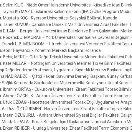
r. Selim KILIÇ - Niğde Ömer Halisdemir Üniversitesi İktisadi ve İdari Bili
r. Taylan KIYMAZ Uluslararası Kalkınma Fonu (IFAD) Ülke Program Müdü
Dr. Mustafa KOÇ - Ryerson Üniversitesi Sosyoloji Bölümü; Kanada
Dr. Taner KUMUK - Çanakkale Onsekiz Mart Üniversitesi Ziraat Fakültesi
i E. LAM – Bergen Üniversitesi İnsan Bilimleri ve Bilim Çalışmaları Merke
Dr. Roderick J. MACRAE – York Üniversitesi Kentsel ve Çevresel Değişim 
r. Franck L. B. MEIJBOOM – Utrecht Üniversitesi Veteriner Fakültesi Topl
ülebilir Hayvancılık Yönetimi Merkezi Başkanı; Hollanda.
Dr. Behiç MERT – Orta Doğu Teknik Üniversitesi Mühendislik Fakültesi Gı
r. Kate MILLAR – Nottingam Üniversitesi Veteriner Tıp ve Bilim Fakültesi 
oji Değerlendirme Profesörü, Uygulamalı Biyoetik Merkezi Başkanı; İngil
kha NADIRADZE – Çiftçi Hakları Savunma Derneği Başkanı, Güney Kafkas
e Sağlık Korumada Sürdürülebilir Mükemmellik Koalisyonu Ulusal Koordina
Dr. İbrahim ORTAŞ - Çukurova Üniversitesi Ziraat Fakültesi Toprak Bilimi
Dr. Ahmet ÖZÇELİK - Ankara Üniversitesi Ziraat Fakültesi Tarım Ekonomi
Dr. Ufuk ÖZDAĞ - Hacettepe Üniversitesi Toprak Etiği Uygulama ve Araş
r. Ali Rıza ÖZTÜRKMEN - Harran Üniversitesi Ziraat Fakültesi Toprak Bil
Dr. Metin ÖZUĞURLU - Ankara Üniversitesi Siyasal Bilgiler Fakültesi Çalış
r. Mustafa PALA - Kurak Bölgeler İçin Uluslararası Tarımsal Araştırma M
Dr. Erkan REHBER - Uludağ Üniversitesi Ziraat Fakültesi Tarım Ekonomisi