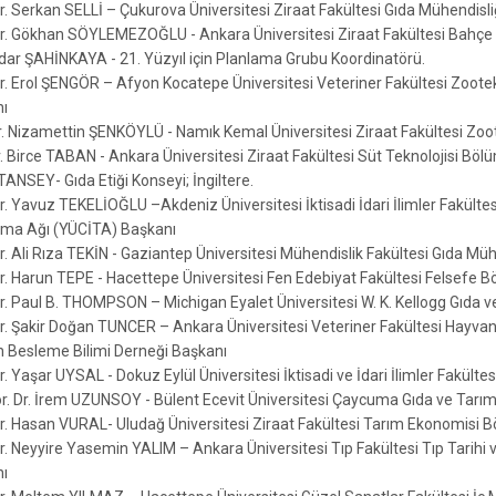
Dr. Serkan SELLİ – Çukurova Üniversitesi Ziraat Fakültesi Gıda Mühendisl
Dr. Gökhan SÖYLEMEZOĞLU - Ankara Üniversitesi Ziraat Fakültesi Bahçe 
rdar ŞAHİNKAYA - 21. Yüzyıl için Planlama Grubu Koordinatörü.
Dr. Erol ŞENGÖR – Afyon Kocatepe Üniversitesi Veteriner Fakültesi Zootek
ı
r. Nizamettin ŞENKÖYLÜ - Namık Kemal Üniversitesi Ziraat Fakültesi Zo
r. Birce TABAN - Ankara Üniversitesi Ziraat Fakültesi Süt Teknolojisi Böl
TANSEY- Gıda Etiği Konseyi; İngiltere.
r. Yavuz TEKELİOĞLU –Akdeniz Üniversitesi İktisadi İdari İlimler Fakültesi
rma Ağı (YÜCİTA) Başkanı
Dr. Ali Rıza TEKİN - Gaziantep Üniversitesi Mühendislik Fakültesi Gıda Mü
Dr. Harun TEPE - Hacettepe Üniversitesi Fen Edebiyat Fakültesi Felsefe 
Dr. Paul B. THOMPSON – Michigan Eyalet Üniversitesi W. K. Kellogg Gıda
Dr. Şakir Doğan TUNCER – Ankara Üniversitesi Veteriner Fakültesi Hayvan
 Besleme Bilimi Derneği Başkanı
r. Yaşar UYSAL - Dokuz Eylül Üniversitesi İktisadi ve İdari İlimler Fakültes
ör. Dr. İrem UZUNSOY - Bülent Ecevit Üniversitesi Çaycuma Gıda ve Tar
Dr. Hasan VURAL- Uludağ Üniversitesi Ziraat Fakültesi Tarım Ekonomisi 
r. Neyyire Yasemin YALIM – Ankara Üniversitesi Tıp Fakültesi Tıp Tarihi ve
ı