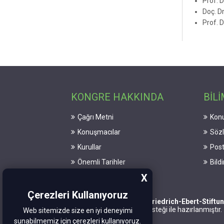
Prof. 
Doç. Dr
Prof. 
KONGRE HAKKINDA
BİLİ
Çağrı Metni
Konu
Konuşmacılar
Söz
Kurullar
Post
Önemli Tarihler
Bild
X
Çerezleri Kullanıyoruz
Bu site
Friedrich-Ebert-Stiftu
(FES)
desteği ile hazırlanmıştır.
Web sitemizde size en iyi deneyimi
sunabilmemiz için çerezleri kullanıyoruz.