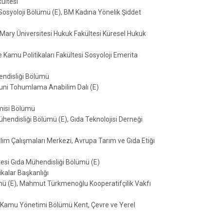
Fakültesi
 Sosyoloji Bölümü (E), BM Kadına Yönelik Şiddet
 Mary Üniversitesi Hukuk Fakültesi Küresel Hukuk
e Kamu Politikaları Fakültesi Sosyoloji Emerita
hendisliği Bölümü
Suni Tohumlama Anabilim Dalı (E)
omisi Bölümü
hendisliği Bölümü (E), Gıda Teknolojisi Derneği
ilim Çalışmaları Merkezi, Avrupa Tarım ve Gıda Etiği
tesi Gıda Mühendisliği Bölümü (E)
tikalar Başkanlığı
mü (E), Mahmut Türkmenoğlu Kooperatifçilik Vakfı
 ve Kamu Yönetimi Bölümü Kent, Çevre ve Yerel