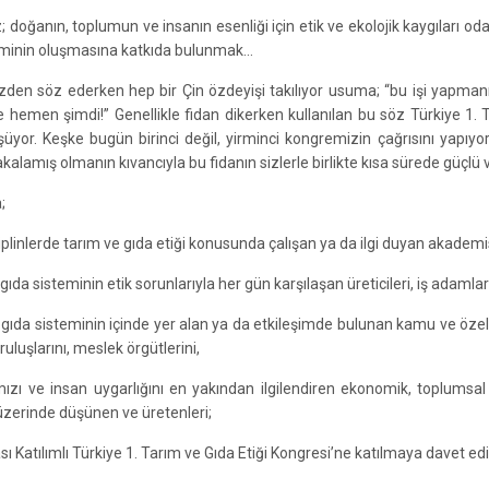
doğanın, toplumun ve insanın esenliği için etik ve ekolojik kaygıları odağ
eminin oluşmasına katkıda bulunmak…
den söz ederken hep bir Çin özdeyişi takılıyor usuma; “bu işi yapmanın
 hemen şimdi!” Genellikle fidan dikerken kullanılan bu söz Türkiye 1.
üyor. Keşke bugün birinci değil, yirminci kongremizin çağrısını yapıy
alamış olmanın kıvancıyla bu fidanın sizlerle birlikte kısa sürede güçlü
;
isiplinlerde tarım ve gıda etiği konusunda çalışan ya da ilgi duyan akademi
gıda sisteminin etik sorunlarıyla her gün karşılaşan üreticileri, iş adamların
 gıda sisteminin içinde yer alan ya da etkileşimde bulunan kamu ve özel ke
uluşlarını, meslek örgütlerini,
ızı ve insan uygarlığını en yakından ilgilendiren ekonomik, toplumsal 
üzerinde düşünen ve üretenleri;
sı Katılımlı Türkiye 1. Tarım ve Gıda Etiği Kongresi’ne katılmaya davet e