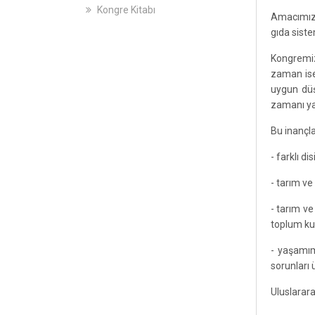
Kongre Kitabı
Amacımız; 
gıda sist
Kongremiz
zaman ise
uygun düş
zamanı yak
Bu inançla
- farklı d
- tarım ve 
- tarım ve
toplum kur
- yaşamım
sorunları 
Uluslarara