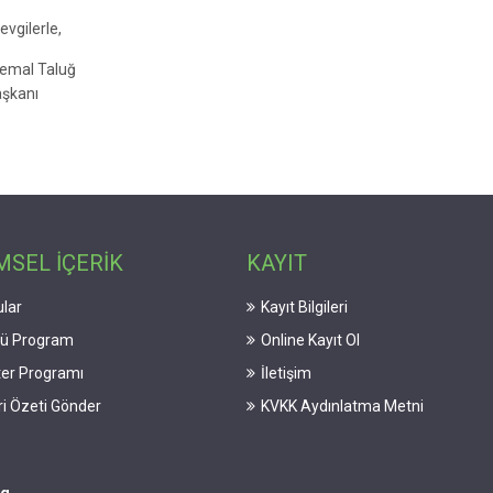
evgilerle,
Cemal Taluğ
şkanı
MSEL İÇERİK
KAYIT
lar
Kayıt Bilgileri
lü Program
Online Kayıt Ol
er Programı
İletişim
iri Özeti Gönder
KVKK Aydınlatma Metni