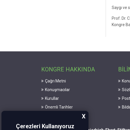
Saygı ve s
Prof. Dr. 
Kongre Ba
KONGRE HAKKINDA
BİLİ
Çağrı Metni
Konu
Konuşmacılar
Söz
Kurullar
Post
Önemli Tarihler
Bild
X
Çerezleri Kullanıyoruz