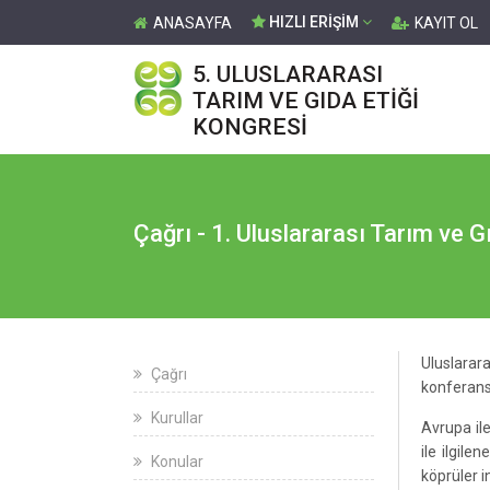
HIZLI ERİŞİM
ANASAYFA
KAYIT OL
5. ULUSLARARASI
TARIM VE GIDA ETİĞİ
KONGRESİ
Çağrı - 1. Uluslararası Tarım ve G
Uluslarara
Çağrı
konferans
Kurullar
Avrupa il
ile ilgil
Konular
köprüler 