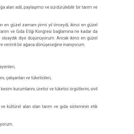
a alan adil, paylaşımcı ve sürdürülebilir bir tarım ve
 en güzel zamanı yirmi yıl önceydi, ikinci en güzel
 Tarım ve Gıda Etiği Kongresi bağlamına ne kadar da
or olsaydık diye düşünüyorum. Ancak ikinci en güzel
 ve verimli bir ağaca dönüşeceğine inanıyorum.
syenleri,
ı, çalışanları ve tüketicileri,
sim kurumlarını, üretici ve tüketici örgütlerini, sivil
ve kültürel alan olan tarım ve gıda sisteminin etik
diyorum.