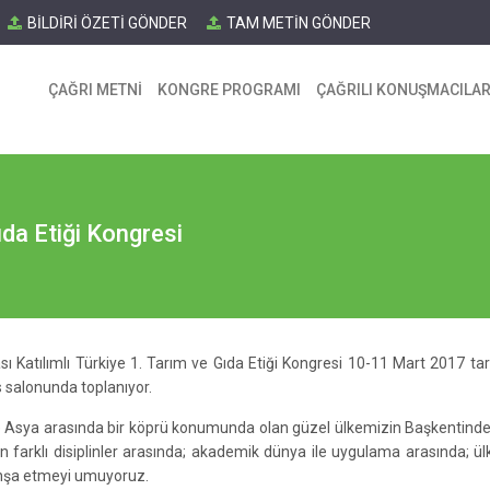
BİLDİRİ ÖZETİ GÖNDER
TAM METİN GÖNDER
ÇAĞRI METNİ
KONGRE PROGRAMI
ÇAĞRILI KONUŞMACILA
ıda Etiği Kongresi
sı Katılımlı Türkiye 1. Tarım ve Gıda Etiği Kongresi 10-11 Mart 2017 tari
 salonunda toplanıyor.
e Asya arasında bir köprü konumunda olan güzel ülkemizin Başkentinde 
enen farklı disiplinler arasında; akademik dünya ile uygulama arasında;
inşa etmeyi umuyoruz.